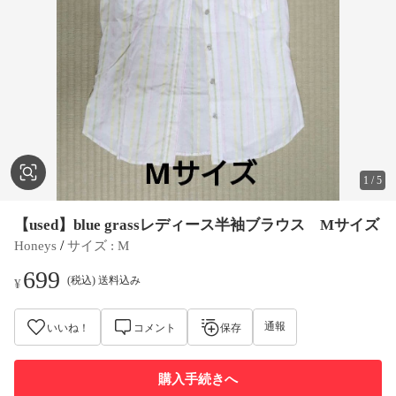
1
/
5
【used】blue grassレディース半袖ブラウス Mサイズ
 / 
Honeys
サイズ
 : 
M
699
(税込) 送料込み
¥
通報
いいね！
コメント
保存
購入手続きへ