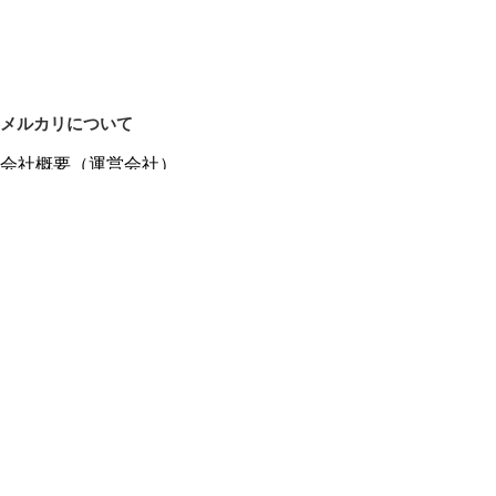
メルカリについて
会社概要（運営会社）
採用情報
プレスリリース
公式ブログ
プレスキット
メルカリUS
メルカリShops
m department（エムデパ）
ヘルプ
ヘルプセンター（ガイド・お問い合わせ）
メルカリShopsでショップを開設する
メルカリShops ショップ管理画面にログイン
メルカリShops出店者向けガイド
お問い合わせ一覧