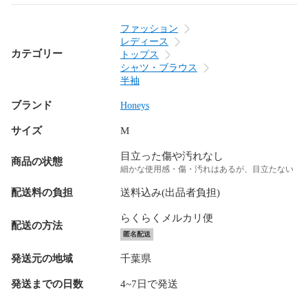
ファッション
レディース
カテゴリー
トップス
シャツ・ブラウス
半袖
ブランド
Honeys
サイズ
M
目立った傷や汚れなし
商品の状態
細かな使用感・傷・汚れはあるが、目立たない
配送料の負担
送料込み(出品者負担)
らくらくメルカリ便
配送の方法
匿名配送
発送元の地域
千葉県
発送までの日数
4~7日で発送