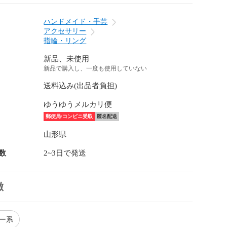
ハンドメイド・手芸
アクセサリー
指輪・リング
新品、未使用
新品で購入し、一度も使用していない
送料込み(出品者負担)
ゆうゆうメルカリ便
郵便局/コンビニ受取
匿名配送
山形県
数
2~3日で発送
徴
ルー系