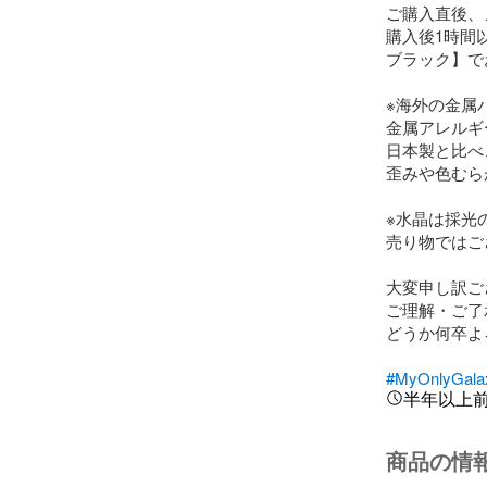
ご購入直後、
購入後1時間
ブラック】で
※海外の金属
金属アレルギ
日本製と比べ
歪みや色むら
※水晶は採光
売り物ではご
大変申し訳ご
ご理解・ご了
どうか何卒よ
#MyOnlyGala
半年以上
商品の情