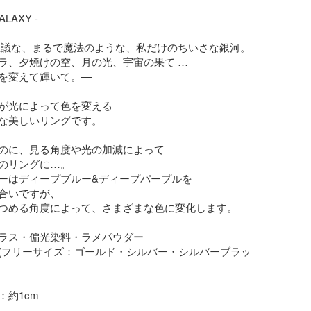
ALAXY -

思議な、まるで魔法のような、私だけのちいさな銀河。

ラ、夕焼けの空、月の光、宇宙の果て … 

を変えて輝いて。―

が光によって色を変える

な美しいリングです。

のに、見る角度や光の加減によって

のリングに…。

ーはディープブルー&ディープパープルを

合いですが、

つめる角度によって、さまざまな色に変化します。

ラス・偏光染料・ラメパウダー

(フリーサイズ：ゴールド・シルバー・シルバーブラッ
約1cm
