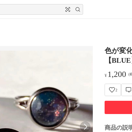
色が変化す
【BLU
1,200
(
¥
2
商品の説