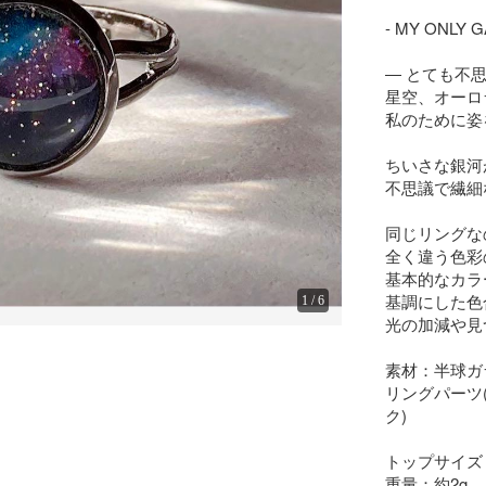
- MY ONLY G
― とても不
星空、オーロ
私のために姿
ちいさな銀河
不思議で繊細
同じリングな
全く違う色彩
基本的なカラ
基調にした色
1
/
6
光の加減や見
素材：半球ガ
リングパーツ
ク)

トップサイズ：
重量：約2g 
