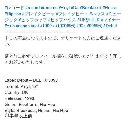
#レコード
#record
#records
#vinyl
#DJ
#Breakbeat
#House
#HipHop
#ブレイクビーツ
#ブレイクビート
#ハウス
#ミュー
ジック
#ヒップホップ
#ヒップハウス
#UK盤
#UK
#マイナー
#club
#dance
#act
#1990s
#1990年代
#90s
#90年代
#Debut
--------------------------------------------------

中古の商品になりますので、デリケートな方はご遠慮くださ
い。

購入前に必ずプロフィール欄をご確認いただきますよう宜し
くお願いいたします。

Label: Debut – DEBTX 3098

Format: Vinyl, 12"

Country: UK

Released: 1990

Genre: Electronic, Hip Hop

Style: Breakbeat, House, Hip Hop
半年以上前