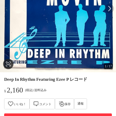
1
/
17
Deep In Rhythm Featuring Ezee P レコード
2,160
(税込) 送料込み
¥
通報
いいね！
コメント
保存