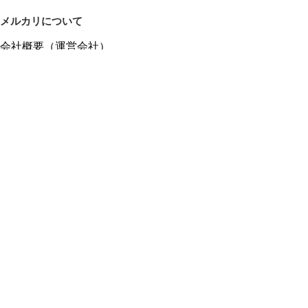
メルカリについて
会社概要（運営会社）
採用情報
プレスリリース
公式ブログ
プレスキット
メルカリUS
メルカリShops
m department（エムデパ）
ヘルプ
ヘルプセンター（ガイド・お問い合わせ）
メルカリShopsでショップを開設する
メルカリShops ショップ管理画面にログイン
メルカリShops出店者向けガイド
お問い合わせ一覧
フリーワードから商品をさがす
プライバシーと利用規約
メルカリ利用規約