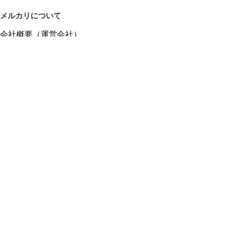
メルカリについて
会社概要（運営会社）
採用情報
プレスリリース
公式ブログ
プレスキット
メルカリUS
メルカリShops
m department（エムデパ）
ヘルプ
ヘルプセンター（ガイド・お問い合わせ）
メルカリShopsでショップを開設する
メルカリShops ショップ管理画面にログイン
メルカリShops出店者向けガイド
お問い合わせ一覧
フリーワードから商品をさがす
プライバシーと利用規約
メルカリ利用規約