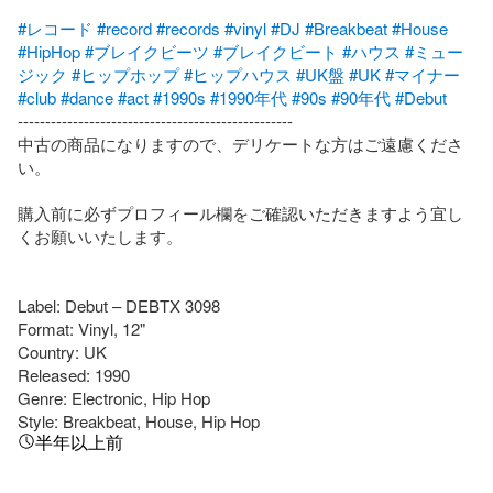
#レコード
#record
#records
#vinyl
#DJ
#Breakbeat
#House
#HipHop
#ブレイクビーツ
#ブレイクビート
#ハウス
#ミュー
ジック
#ヒップホップ
#ヒップハウス
#UK盤
#UK
#マイナー
#club
#dance
#act
#1990s
#1990年代
#90s
#90年代
#Debut
--------------------------------------------------

中古の商品になりますので、デリケートな方はご遠慮くださ
い。

購入前に必ずプロフィール欄をご確認いただきますよう宜し
くお願いいたします。

Label: Debut – DEBTX 3098

Format: Vinyl, 12"

Country: UK

Released: 1990

Genre: Electronic, Hip Hop

Style: Breakbeat, House, Hip Hop
半年以上前