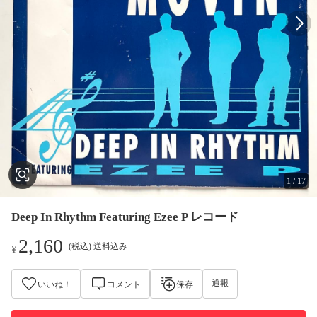
1
/
17
Deep In Rhythm Featuring Ezee P レコード
2,160
(税込) 送料込み
¥
通報
いいね！
コメント
保存