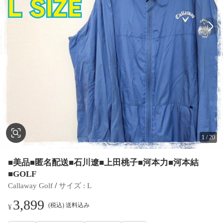
1
/
20
■美品■匿名配送■石川遼■上田桃子■河本力■河本結
■GOLF
 / 
Callaway Golf
サイズ
 : 
L
3,899
(税込) 送料込み
¥