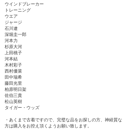
ウインドブレーカー

トレーニング

ウエア

ジャージ

石川遼

深堀圭一郎

河本力

杉原大河

上田桃子

河本結

木村彩子

西村優菜

田中瑞希

藤田光里

柏原明日架

佐伯三貴

松山英樹

タイガー・ウッズ

・あくまで古着ですので、完璧な品をお探しの方、神経質な
方は購入をお控え頂くようお願い致します。
