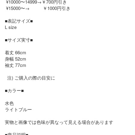
 ¥10000〜14999→￥700円引き

 ¥15000〜→           ￥1000円引き

■表記サイズ■

L size 

■サイズ実寸■

着丈 66cm             

身幅 52cm

袖丈 77cm

  注) ご購入の際の目安に

■カラー■

水色

ライトブルー

実物と画像では色味が異なって見える場合があります     

■商品説明■
