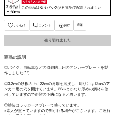
ゆうゆうメルカリ便
3辺合計

この商品は
ゆうパック
で配送されました
(送料 ¥870)
〜80cm
通報
いいね！
コメント
保存
売り切れました
商品の説明
◎バイク、自転車などの盗難防止用のアンカープレートを製
作しました(^^)

◎3.2㎜の鉄板の上に22㎜の角鋼を溶接し、周りには12㎜のア
ンカー用の穴を開けています。22㎜とかなり厚めの鋼材を使
用していますので盗難の予防になると思います。

◎塗装はラッカースプレーで塗っています。

※素人が塗っていますので剥がれる場合がございます。ご理解