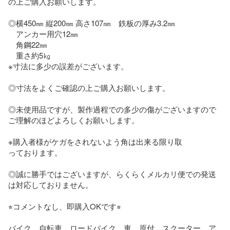
の上ご購入お願いします。

◎横450㎜ 縦200㎜ 高さ107㎜　鉄板の厚み3.2㎜

　アンカー用穴12㎜  

　角鋼22㎜

　重さ約5㎏

※寸法に多少の誤差がございます。

◎寸法をよくご確認の上ご購入お願いします。

◎未使用品ですが、製作過程での多少の傷がございますので
ご理解のほどよろしくお願いします。

※購入者様がケガをされないよう角は出来る限り取

っております。

◎誠に勝手ではございますが、らくらくメルカリ便での発送
は対応しておりません。

⭐︎コメントなし、即購入OKです⭐︎

バイク　自転車　ロードバイク　車　原付　スクーター　ア