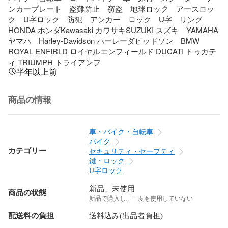
ンカープレート　盗難防止　窃盗　地球ロック　アースロッ
ク　U字ロック　防犯　アンカー　ロック　U字　リング　
HONDA ホンダKawasaki カワサキSUZUKI スズキ　YAMAHA 
ヤマハ　Harley-Davidson ハーレーダビッドソン　BMW 
ROYAL ENFIRLD ロイヤルエンフィールド DUCATI ドゥカテ
ィ TRIUMPH トライアンフ
半年以上前
商品の情報
車・バイク・自転車
バイク
カテゴリー
セキュリティ・セーフティ
鍵・ロック
U字ロック
新品、未使用
商品の状態
新品で購入し、一度も使用していない
配送料の負担
送料込み(出品者負担)