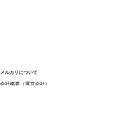
メルカリについて
会社概要（運営会社）
採用情報
プレスリリース
公式ブログ
プレスキット
メルカリUS
メルカリShops
m department（エムデパ）
ヘルプ