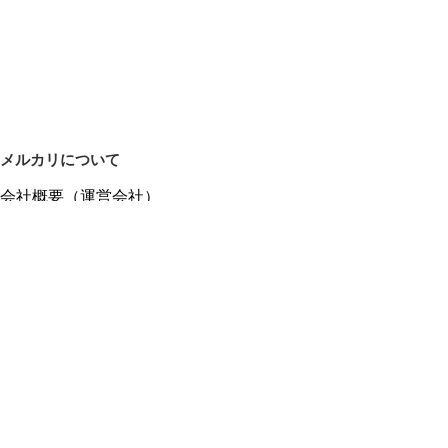
メルカリについて
会社概要（運営会社）
採用情報
プレスリリース
公式ブログ
プレスキット
メルカリUS
メルカリShops
m department（エムデパ）
ヘルプ
ヘルプセンター（ガイド・お問い合わせ）
メルカリShopsでショップを開設する
メルカリShops ショップ管理画面にログイン