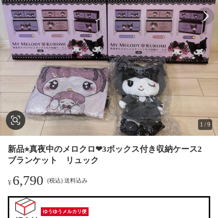
1
/
9
新品⭐︎真夜中のメロクロ❤︎3ボックス付き収納ケース2
ブランケット リュック
6,790
(税込) 送料込み
¥
ゆうゆうメルカリ便