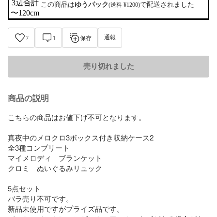
3辺合計

この商品は
ゆうパック
で配送されました
(送料 ¥1200)
〜120cm
通報
7
1
保存
売り切れました
商品の説明
こちらの商品はお値下げ不可となります。

真夜中のメロクロ3ボックス付き収納ケース2

全3種コンプリート

マイメロディ　ブランケット

クロミ　ぬいぐるみリュック

5点セット

バラ売り不可です。

新品未使用ですがプライズ品です。
