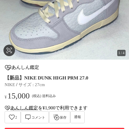
1
/
4
あんしん鑑定
【新品】NIKE DUNK HIGH PRM 27.0
 / 
NIKE
サイズ
 : 
27cm
15,000
(税込) 送料込み
¥
あんしん鑑定
を¥1,900で利用できます
anshin-appraisal-tag
通報
2
コメント
保存