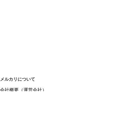
メルカリについて
会社概要（運営会社）
採用情報
プレスリリース
公式ブログ
プレスキット
メルカリUS
メルカリShops