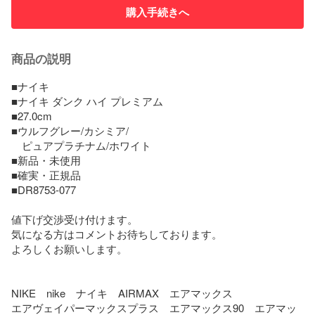
購入手続きへ
商品の説明
■ナイキ

■ナイキ ダンク ハイ プレミアム

■27.0cm

■ウルフグレー/カシミア/

　ピュアプラチナム/ホワイト

■新品・未使用

■確実・正規品

■DR8753-077

値下げ交渉受け付けます。

気になる方はコメントお待ちしております。

よろしくお願いします。

NIKE　nike　ナイキ　AIRMAX　エアマックス　

エアヴェイパーマックスプラス　エアマックス90　エアマッ