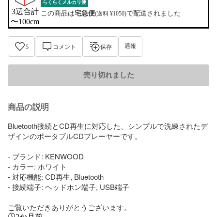
らくらくメルカリ便
3辺合計

この商品は
宅急便
で配送されました
(送料 ¥1050)
〜100cm
通報
5
コメント
保存
売り切れました
商品の説明
Bluetooth接続とCD再生に対応した、シンプルで洗練されたデ
ザインのポータブルCDプレーヤーです。

- ブランド: KENWOOD

- カラー: ホワイト

- 対応機能: CD再生, Bluetooth

- 接続端子: ヘッドホン端子, USB端子

ご覧いただきありがとうございます。
2か月前