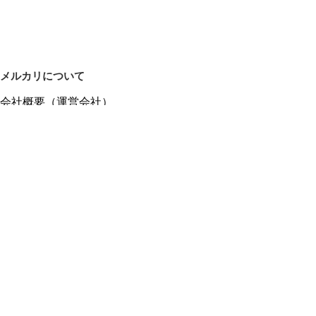
メルカリについて
会社概要（運営会社）
採用情報
プレスリリース
公式ブログ
プレスキット
メルカリUS
メルカリShops
m department（エムデパ）
ヘルプ
ヘルプセンター（ガイド・お問い合わせ）
メルカリShopsでショップを開設する
メルカリShops ショップ管理画面にログイン
メルカリShops出店者向けガイド
お問い合わせ一覧