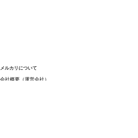
メルカリについて
会社概要（運営会社）
採用情報
プレスリリース
公式ブログ
プレスキット
メルカリUS
メルカリShops
m department（エムデパ）
ヘルプ