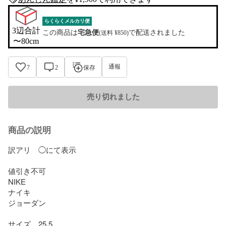
anshin-appraisal-tag
らくらくメルカリ便
3辺合計

この商品は
宅急便
で配送されました
(送料 ¥850)
〜80cm
通報
7
2
保存
売り切れました
商品の説明
訳アリ　◯にて表示

値引き不可

NIKE

ナイキ

ジョーダン

サイズ　25.5
