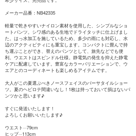
メーカー品番：NB42335

軽量で乾きやすいナイロン素材を使用した、シンプルなショ
ートパンツ。シワ感のある生地でドライタッチに仕上げまし
た。はっ水加工を施しているため、多少の雨にも対応し、水
辺のアクティビティにも重宝します。コンパクトに畳んで持
ち運ぶことができ、替えのパンツとして、旅先などでも便
利。ウエストはスピンドル仕様。静電気の発生を抑えた静電
ケアに配慮しています。豊富なカラーバリエーションで、ウ
エアとのコーディネートも楽しめるアイテムです。

大人がこの夏選ぶべきノースフェイスのバーサタイルショー
ツ。夏のヘビロテ間違いなし！1枚は持っておいて損はないパ
ンツかと思います♪

すぐに発送いたします！

よろしくお願いいたします♪

ウエスト···79cm

ヒップ···113cm
