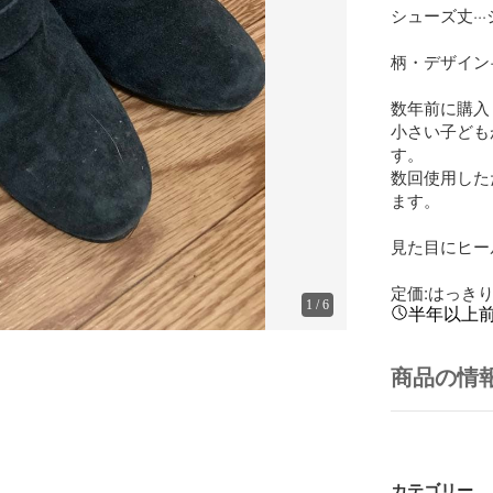
シューズ丈···
柄・デザイン··
数年前に購入
小さい子ども
す。

数回使用した
ます。

見た目にヒー
定価:はっき
1
/
6
半年以上
商品の情
カテゴリー