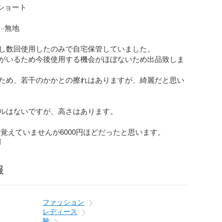
ショート

·無地

し数回使用したのみで自宅保管していました。

がいるため今後使用する機会がほぼないため出品致しま
ため、若干のかかとの擦れはありますが、綺麗だと思い
ルはないですが、高さはあります。

り覚えていませんが6000円ほどだったと思います。
前
報
ファッション
レディース
靴