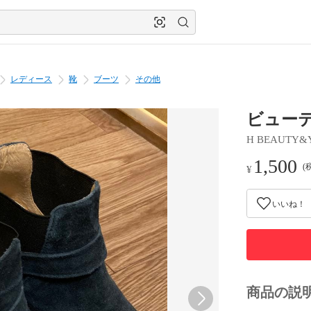
レディース
靴
ブーツ
その他
ビューテ
H BEAUTY&
1,500
(
¥
いいね！
商品の説