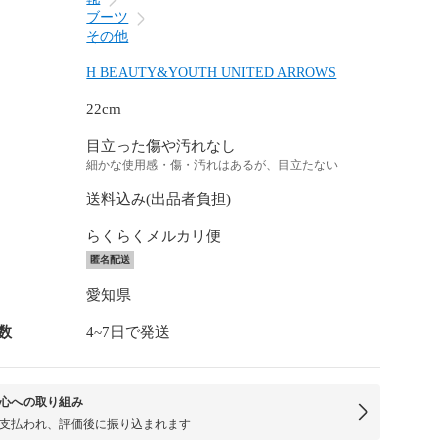
ブーツ
その他
H BEAUTY&YOUTH UNITED ARROWS
22cm
目立った傷や汚れなし
細かな使用感・傷・汚れはあるが、目立たない
送料込み(出品者負担)
らくらくメルカリ便
匿名配送
愛知県
数
4~7日で発送
心への取り組み
支払われ、評価後に振り込まれます