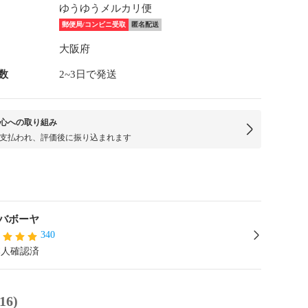
ゆうゆうメルカリ便
郵便局/コンビニ受取
匿名配送
大阪府
数
2~3日で発送
心への取り組み
支払われ、評価後に振り込まれます
バボーヤ
340
本人確認済
6)