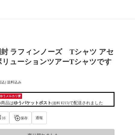
封 ラフィンノーズ Tシャツ アセ
ボリューションツアーTシャツです
税込) 送料込み
ゆうメルカリ便
の商品は
ゆうパケットポスト
で配送されました
(送料 ¥215)
通報
16
保存