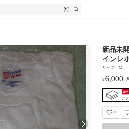
新品未開
インレ
サイズ
 : 
M
6,000
(
¥
ゆう
こ
13