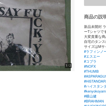
商品の説
新品未開封 
ーTシャツです
大変貴重な商
自宅のタンス
#ラフィンノ
#エスエー
#コブラ
#NOFX
1
/
2
#THUMB
#ASPARAGU
#HiSTANDA
#ハイスタン
#kenyokoyam
#横山健
#BRAHMAN
#HUSKINGB