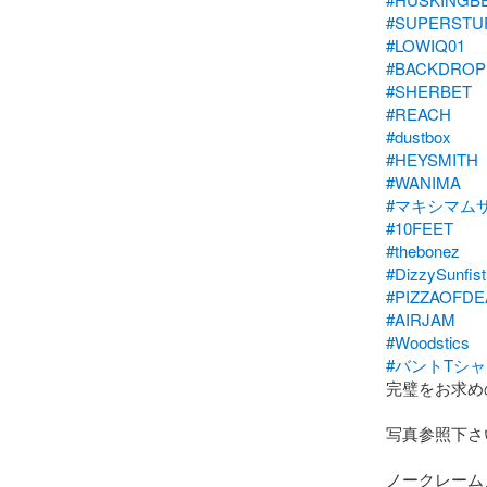
#SUPERSTU
#LOWIQ01
#BACKDRO
#SHERBET
#REACH
#dustbox
#HEYSMITH
#WANIMA
#マキシマム
#10FEET
#thebonez
#DizzySunfist
#PIZZAOFDE
#AIRJAM
#Woodstics
#バントTシ
完璧をお求め
写真参照下さい
ノークレーム