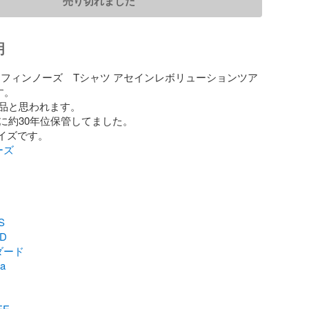
売り切れました
明
ラフィンノーズ　Tシャツ アセインレボリューションツア
。

品と思われます。

に約30年位保管してました。

ーズ
S
RD
ダード
a
EE