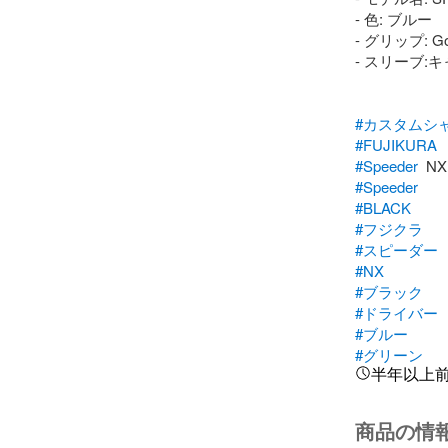
- 色: ブルー

- グリップ: Golf
- スリーブ:キ
#カスタムシ
#FUJIKURA
#Speeder
#Speeder
#BLACK
#フジクラ
#スピーダー
#NX
#ブラック
#ドライバー
#ブルー
#グリーン
半年以上
商品の情