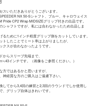
明
セスいただきありがとうございます。

PEEDER NX 50-Sシャフト、ブルー、キャロウェイス
 Pride CP2 Wrap MIDSIZEグリップ付きの出品です。

のシャフトですが、私には合わなかったため出品しま
げるために1インチ程度グリップ側をカットしています。

ットしたことでミート率は上がりましたが、

ックスが合わなかったようです。

ドからスリーブ先端まで、

mm≒43インチです。（画像をご参照ください。）

な方ではあるかと思いますが、

、神経質な方のご購入はご遠慮下さい。

換してから3,4回の練習と2,3回のラウンドでしか使用し
で、グリップ自体はきれいです。

EEDER NX 50-S
