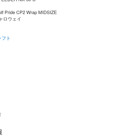
 Pride CP2 Wrap MIDSIZE

ャロウェイ

ャフト
前
報