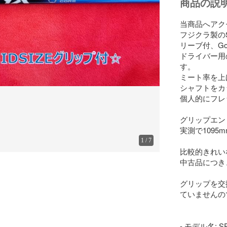
商品の説
当商品へアク
フジクラ製のS
リーブ付、Golf
ドライバー用
す。

ミート率を上
シャフトをカ
個人的にフレ
グリップエン
実測で1095
1
/
7
比較的きれい
中古品につき
グリップを交
ていませんの
- モデル名: SP