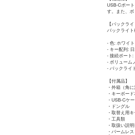
USB-Cポ
す。また、ボ
【バックライト
バックライト
- 色: ホワイ
- キー配列: 
- 接続ポート: 
- ボリュームノ
- バックライト
【付属品】

・外箱（角に
・キーボード本
・USB-Cケー
・ドングル

・取替え用キ
・工具類

・取扱い説明書
・パームレス