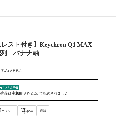
スト付き】Keychron Q1 MAX
配列 バナナ軸
(税込) 送料込み
らくメルカリ便
の商品は
宅急便
で配送されました
(送料 ¥1050)
通報
コメント
保存