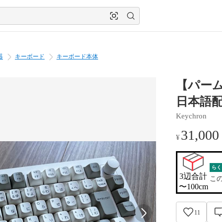
器
キーボード
キーボード本体
【パームレ
日本語
Keychron
31,000
¥
らく
3辺合計

こ
〜100cm
11