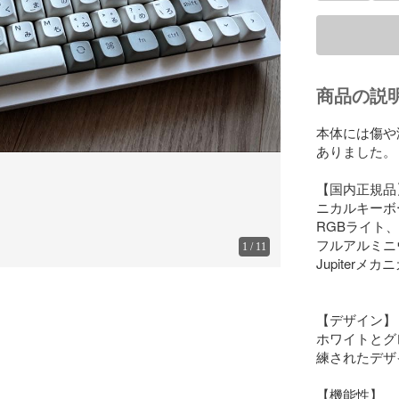
商品の説
本体には傷や
ありました。

【国内正規品】K
ニカルキーボード
RGBライト、ホ
フルアルミニウム/
1
/
11
Jupiter
【デザイン】

ホワイトとグ
練されたデザ
【機能性】
