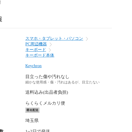
前
報
スマホ・タブレット・パソコン
PC周辺機器
キーボード
キーボード本体
Keychron
目立った傷や汚れなし
細かな使用感・傷・汚れはあるが、目立たない
送料込み(出品者負担)
らくらくメルカリ便
匿名配送
埼玉県
数
1~2日で発送