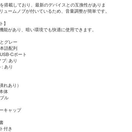
ートを搭載しており、最新のデバイスとの互換性がありま
リュームノブが付いているため、音量調整が簡単です。

】

機能があり、暗い環境でも快適に使用できます。

トとグレー

日本語配列

USB-Cポート

ブ: あり

: あり

潰れあり）

体

ブル

ーキャップ



ト付き