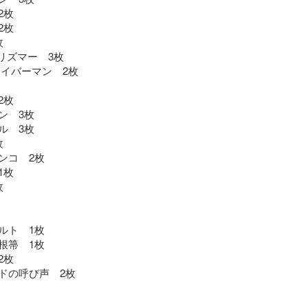
枚

枚



リズマー　3枚

イバーマン　2枚

枚

　3枚

　3枚



コ　2枚

枚



ト　1枚

箒　1枚

枚

ドの呼び声　2枚
