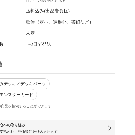
目につく傷や汚れがある
送料込み(出品者負担)
郵便（定型、定形外、書留など）
未定
数
1~2日で発送
徴
済みデッキ／デッキパーツ
 モンスターカード
つ商品を検索することができます
心への取り組み
支払われ、評価後に振り込まれます