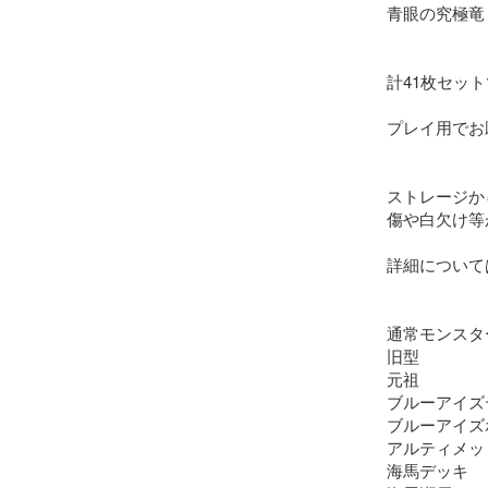
青眼の究極竜　
計41枚セット
プレイ用でお
ストレージか
傷や白欠け等
詳細について
通常モンスター
旧型

元祖

ブルーアイズ
ブルーアイズ
アルティメッ
海馬デッキ
