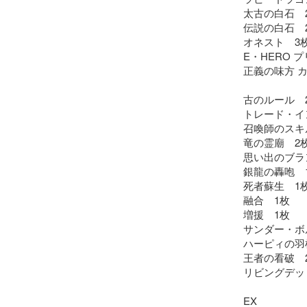
太古の白石　2
伝説の白石　2
オネスト　3枚
E・HERO プ
正義の味方 カ
古のルール　2
トレード・イン
召喚師のスキル
竜の霊廟　2枚
思い出のブラン
銀龍の轟咆　1
死者蘇生　1枚
融合　1枚

増援　1枚

サンダー・ボル
ハーピィの羽根
王者の看破　2
リビングデッ
EX
