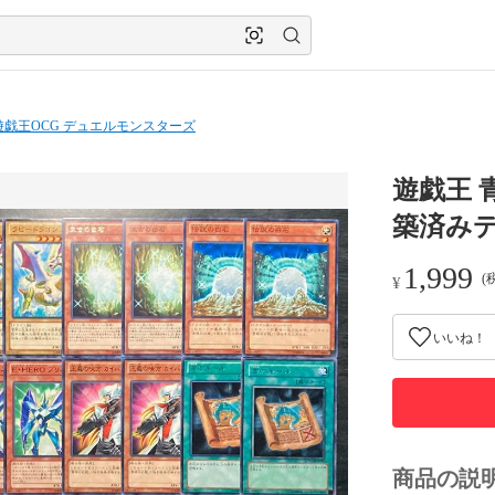
遊戯王OCG デュエルモンスターズ
遊戯王 
築済み
1,999
(
¥
いいね！
商品の説