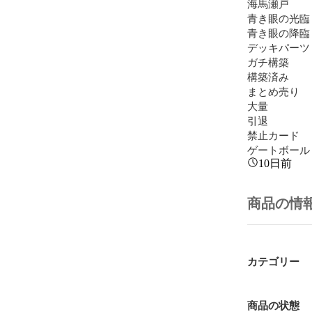
海馬瀬戸

青き眼の光臨

青き眼の降臨

デッキパーツ

ガチ構築

構築済み

まとめ売り

大量

引退

禁止カード

ゲートボール
10日前
商品の情
カテゴリー
商品の状態