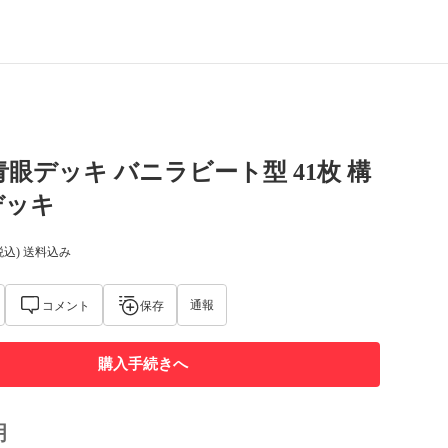
青眼デッキ バニラビート型 41枚 構
デッキ
税込) 送料込み
通報
コメント
保存
購入手続きへ
明