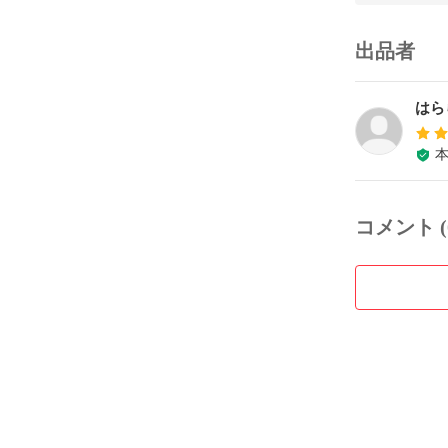
出品者
はら
コメント (