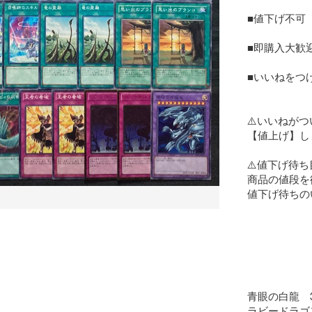
■値下げ不可

■即購入大歓迎
■いいねをつ
⚠️いいねが
【値上げ】し
⚠️値下げ待
商品の値段を
値下げ待ちの
青眼の白龍　3
ラビードラゴン