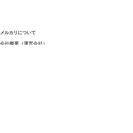
メルカリについて
会社概要（運営会社）
採用情報
プレスリリース
公式ブログ
プレスキット
メルカリUS
メルカリShops
m department（エムデパ）
ヘルプ
ヘルプセンター（ガイド・お問い合わせ）
メルカリShopsでショップを開設する
メルカリShops ショップ管理画面にログイン
メルカリShops出店者向けガイド
お問い合わせ一覧