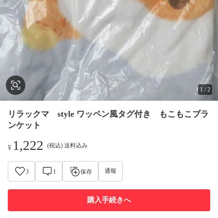
1
/
2
リラックマ style ワッペン風タグ付き もこもこブラ
ンケット
1,222
(税込) 送料込み
¥
通報
3
1
保存
購入手続きへ