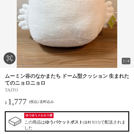
1
/
4
ムーミン谷のなかまたち ドーム型クッション 生まれた
てのニョロニョロ
TAITO
1,777
(税込) 送料込み
¥
ゆうゆうメルカリ便
この商品は
ゆうパケットポスト
で配送されま
(送料 ¥215)
した