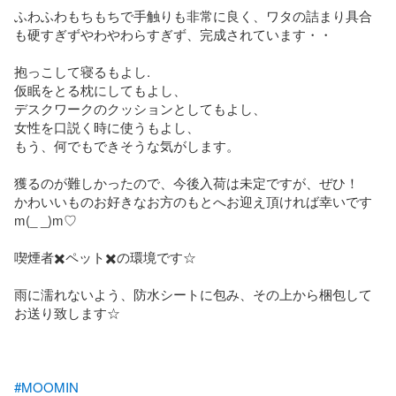
ふわふわもちもちで手触りも非常に良く、ワタの詰まり具合
も硬すぎずやわやわらすぎず、完成されています・・

抱っこして寝るもよし.

仮眠をとる枕にしてもよし、

デスクワークのクッションとしてもよし、

女性を口説く時に使うもよし、

もう、何でもできそうな気がします。

獲るのが難しかったので、今後入荷は未定ですが、ぜひ！

かわいいものお好きなお方のもとへお迎え頂ければ幸いです
m(_ _)m♡

喫煙者✖️ペット✖️の環境です☆

雨に濡れないよう、防水シートに包み、その上から梱包して
お送り致します☆

#MOOMIN