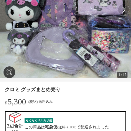
1
/
17
クロミ グッズまとめ売り
5,300
(税込) 送料込み
¥
らくらくメルカリ便
3辺合計

この商品は
宅急便
で配送されました
(送料 ¥1050)