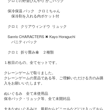
　クロミの野望ひんやり かごバック

　保冷保温 バック　クロミちゃん

　　保冷剤を入れる内ポケット付

　クロミ  クリアウィンドウ  リュック

　Sanrio CHARACTERS ✖ Kayo Horaguchi

　　バニティバック

　クロミ  折り畳み傘　２種類

１枚目のもの、全てセットです。

クレーンゲームで取りました。

クレーンゲームの景品である等、ご理解いただける方のみ購
入をお願いいたします。

ぬいぐるみ　全て未使用品

保冷バック・リュック等、全て未開封品

大きなぬいぐるみは、最初からビニールなどには入っておら