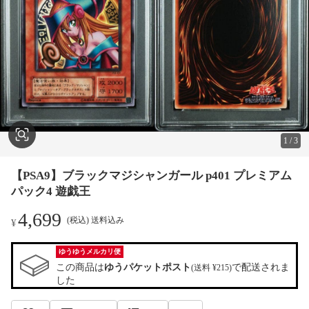
1
/
3
【PSA9】ブラックマジシャンガール p401 プレミアム
パック4 遊戯王
4,699
(税込) 送料込み
¥
ゆうゆうメルカリ便
この商品は
ゆうパケットポスト
で配送されま
(送料 ¥215)
した