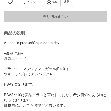
通報
1
コメント
保存
売り切れました
商品の説明
Authentic product!Ships same day!

●商品詳細●

遊戯王カード

ブラック・マジシャン・ガール(P4-01)

ウルトラ/プレミアムパック4

PSA9になります。

PSA8〜10は美品クラスと言われており、希少価値のある物と
なっております。

価格的に、とてもお得だと思います。
