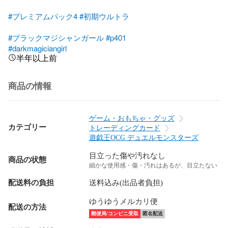
#プレミアムパック4
#初期ウルトラ
#ブラックマジシャンガール
#p401
#darkmagiciangirl
半年以上前
商品の情報
ゲーム・おもちゃ・グッズ
カテゴリー
トレーディングカード
遊戯王OCG デュエルモンスターズ
目立った傷や汚れなし
商品の状態
細かな使用感・傷・汚れはあるが、目立たない
配送料の負担
送料込み(出品者負担)
ゆうゆうメルカリ便
配送の方法
郵便局/コンビニ受取
匿名配送