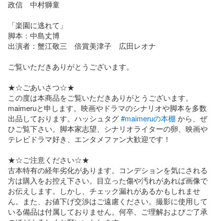
政信　中村獅童

「楽園に逃れて」

脚本：中島丈博

出演者：蟹江敬三　倍賞美津子　広田レオナ

ご覧いただきありがとうございます。

★☆ごあいさつ☆★

この度は本商品をご覧いただきありがとうございます。
maimeruと申します。映画やドラマのシナリオや脚本を多数
出品しております。ハッシュタグ 
#maimeruの本棚
 から、ぜ
ひご覧下さい。脚本家志望、シナリオライターの卵、映画や
テレビドラマ好き、エンタメファン大歓迎です！

★☆ご注意ください☆★

古本特有の経年劣化があります。コンデションを気にされる
方は購入をお控え下さい。目立った傷や汚れがあれば画像で
お伝えします。しかし、チェック漏れがあるかもしれませ
ん。また、お値下げ交渉はご遠慮ください。撮影に使用して
いる備品は付属しておりません。何卒、ご理解およびご了承