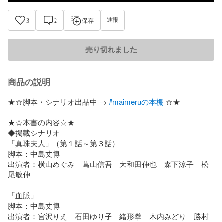
通報
3
2
保存
売り切れました
商品の説明
★☆脚本・シナリオ出品中 → 
#maimeruの本棚
 ☆★

★☆本書の内容☆★

◆掲載シナリオ

「真珠夫人」（第１話～第３話）

脚本：中島丈博

出演者：横山めぐみ　葛山信吾　大和田伸也　森下涼子　松
尾敏伸

「血脈」

脚本：中島丈博

出演者：宮沢りえ　石田ゆり子　緒形拳　木内みどり　勝村