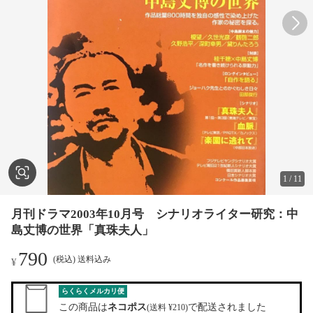
1
/
11
月刊ドラマ2003年10月号 シナリオライター研究：中
島丈博の世界「真珠夫人」
790
(税込) 送料込み
¥
らくらくメルカリ便
この商品は
ネコポス
で配送されました
(送料 ¥210)