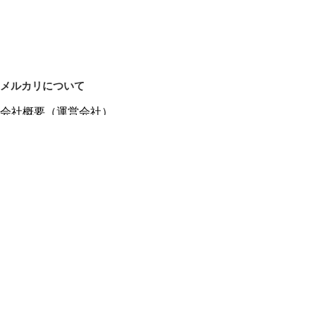
メルカリについて
会社概要（運営会社）
採用情報
プレスリリース
公式ブログ
プレスキット
メルカリUS
メルカリShops
m department（エムデパ）
ヘルプ
ヘルプセンター（ガイド・お問い合わせ）
メルカリShopsでショップを開設する
メルカリShops ショップ管理画面にログイン
メルカリShops出店者向けガイド
お問い合わせ一覧