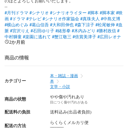
のほどよろしくお願いいたします。

#月刊ドラマ
#シナリオ
#シナリオライター
#脚本
#脚本家
#映
画
#ドラマ
#テレビ
#シナリオ作家協会
#真珠夫人
#中島丈博
#横山めぐみ
#葛山信吾
#大和田伸也
#森下涼子
#松尾敏伸
#血
脈
#宮沢りえ
#石田ゆり子
#緒形拳
#木内みどり
#勝村政信
#
中村獅童
#楽園に逃れて
#蟹江敬三
#倍賞美津子
#広田レオナ
2か月前
商品の情報
本・雑誌・漫画
カテゴリー
本
文学・小説
やや傷や汚れあり
商品の状態
目につく傷や汚れがある
配送料の負担
送料込み(出品者負担)
らくらくメルカリ便
配送の方法