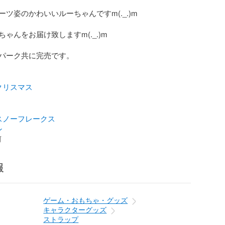
ツ姿のかわいいルーちゃんですm(._.)m

ゃんをお届け致しますm(._.)m

パーク共に完売です。

クリスマス
スノーフレークス
ン
前
報
ゲーム・おもちゃ・グッズ
キャラクターグッズ
ストラップ