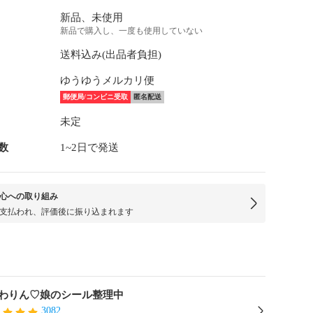
新品、未使用
新品で購入し、一度も使用していない
送料込み(出品者負担)
ゆうゆうメルカリ便
郵便局/コンビニ受取
匿名配送
未定
数
1~2日で発送
心への取り組み
支払われ、評価後に振り込まれます
わりん♡娘のシール整理中
3082