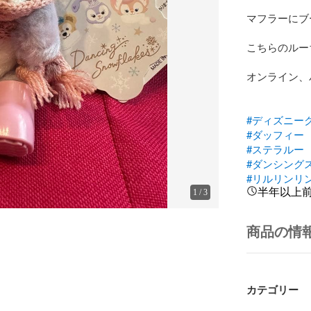
マフラーにブー
こちらのルーち
オンライン、
#ディズニー
#ダッフィー
#ステラルー
#ダンシング
#リルリンリ
半年以上
1
/
3
商品の情
カテゴリー