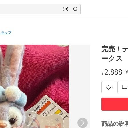
トラップ
完売！
ークス
2,888
(
¥
4
商品の説