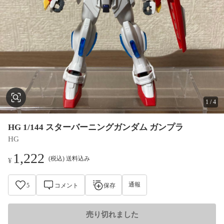
1
/
4
HG 1/144 スターバーニングガンダム ガンプラ
HG
1,222
(税込) 送料込み
¥
通報
5
コメント
保存
売り切れました