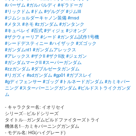
#バーザム
#ガルバルディ
#ギラドーガ
#リックドム
#ドム
#ゲルググ
#ジムIII
#ジムショルダーキャノン装備
#msd
#メタス
#ネモ
#zガンダム
#ガンタンク
#キュベレイ
#百式
#ディジェ
#ジオング
#ザクウォーリア
#シード
#ガンダム試作1号機
#シードデスティニー
#ハイザック
#ズゴック
#ガンダムnt1
#ガンダムアレックス
#アレックス
#ザクII
#ザクII改
#ジェガン
#ガンダムマークII
#スーパーガンダム
#zzガンダム
#ダブルゼータガンダム
#リガズィ
#sdガンダム
#gp01
#ガブスレイ
#gディフェンサー
#ゴッグ
#トルネードガンダム
#カミキバー
ニング
#スターバーニングガンダム
#ビルドストライクガンダ
ム
- キャラクター名: イオリセイ

シリーズ···ビルドシリーズ

タイトル···ガンダムビルドファイターズトライ

機体名1···カミキバーニングガンダム

- モデル名: HG(ハイグレード)
