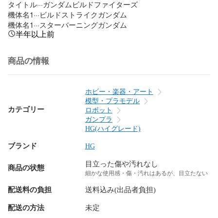
タイトル···ガンダムビルドファイターズ

機体名1···ビルドストライクガンダム

機体名1···スターバーニングガンダム
半年以上前
商品の情報
ホビー・楽器・アート
模型・プラモデル
カテゴリー
ロボット
ガンプラ
HG(ハイグレード)
ブランド
HG
目立った傷や汚れなし
商品の状態
細かな使用感・傷・汚れはあるが、目立たない
配送料の負担
送料込み(出品者負担)
配送の方法
未定