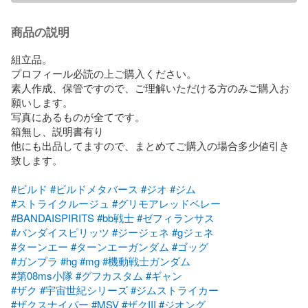
商品の説明
組立品。

プロフィール必読の上ご購入ください。

素人作成、保管ですので、ご理解いただける方のみご購入お
願いします。

写真にあるものが全てです。

箱無し、説明書有り

他にも出品してますので、まとめてご購入の場合多少値引き
致します。

#ビルド
#ビルドメタバース
#ジオ
#ジム
#ストライクルージュ
#グリモアレッドベレー
#BANDAISPIRITS
#bb戦士
#ゼフィランサス
#バンダイスピリッツ
#ジージェネ
#gジェネ
#ターンエー
#ターンエーガンダム
#ゴッグ
#ガンプラ
#hg
#mg
#機動戦士ガンダム
#第08ms小隊
#グフカスタム
#ギャン
#ザク
#宇宙世紀シリーズ
#ジムストライカー
#ザクスナイパー
#MSV
#ザクIII
#ジオング