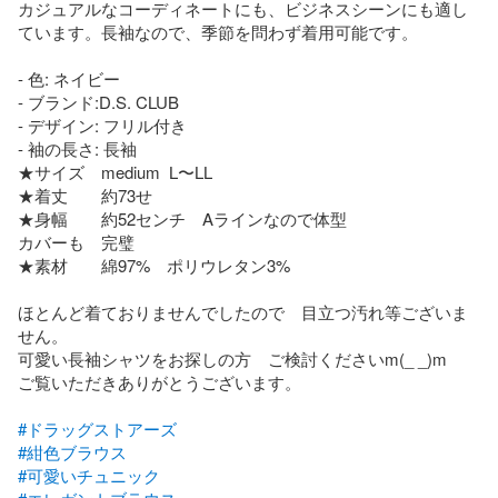
カジュアルなコーディネートにも、ビジネスシーンにも適し
ています。長袖なので、季節を問わず着用可能です。

- 色: ネイビー

- ブランド:D.S. CLUB

- デザイン: フリル付き

- 袖の長さ: 長袖

★サイズ　medium  L〜LL

★着丈　　約73せ

★身幅　　約52センチ　Aラインなので体型　　　

カバーも　完璧

★素材　　綿97%　ポリウレタン3%

ほとんど着ておりませんでしたので　目立つ汚れ等ございま
せん。

可愛い長袖シャツをお探しの方　ご検討くださいm(_ _)m

ご覧いただきありがとうございます。

#ドラッグストアーズ
#紺色ブラウス
#可愛いチュニック