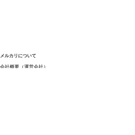
メルカリについて
会社概要（運営会社）
採用情報
プレスリリース
公式ブログ
プレスキット
メルカリUS
メルカリShops
m department（エムデパ）
ヘルプ
ヘルプセンター（ガイド・お問い合わせ）
メルカリShopsでショップを開設する