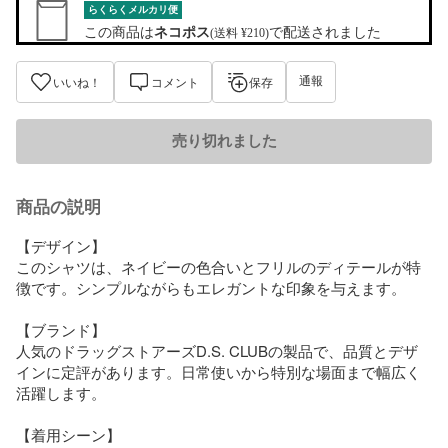
らくらくメルカリ便
この商品は
ネコポス
で配送されました
(送料 ¥210)
通報
いいね！
コメント
保存
売り切れました
商品の説明
【デザイン】

このシャツは、ネイビーの色合いとフリルのディテールが特
徴です。シンプルながらもエレガントな印象を与えます。

【ブランド】

人気のドラッグストアーズD.S. CLUBの製品で、品質とデザ
インに定評があります。日常使いから特別な場面まで幅広く
活躍します。

【着用シーン】
