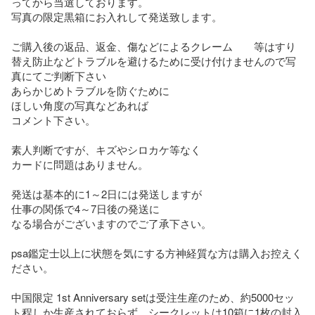
ってから当選しております。

写真の限定黒箱にお入れして発送致します。

ご購入後の返品、返金、傷などによるクレーム　　等はすり
替え防止などトラブルを避けるために受け付けませんので写
真にてご判断下さい

あらかじめトラブルを防ぐために

ほしい角度の写真などあれば

コメント下さい。

素人判断ですが、キズやシロカケ等なく

カードに問題はありません。

発送は基本的に1～2日には発送しますが

仕事の関係で4～7日後の発送に

なる場合がございますのでご了承下さい。

psa鑑定士以上に状態を気にする方神経質な方は購入お控えく
ださい。

中国限定 1st Anniversary setは受注生産のため、約5000セッ
ト程しか生産されておらず、シークレットは10箱に1枚の封入