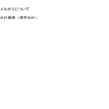
メルカリについて
会社概要（運営会社）
採用情報
プレスリリース
公式ブログ
プレスキット
メルカリUS
メルカリShops
m department（エムデパ）
ヘルプ
ヘルプセンター（ガイド・お問い合わせ）
メルカリShopsでショップを開設する
メルカリShops ショップ管理画面にログイン
メルカリShops出店者向けガイド
お問い合わせ一覧
フリーワードから商品をさがす
プライバシーと利用規約
メルカリ利用規約