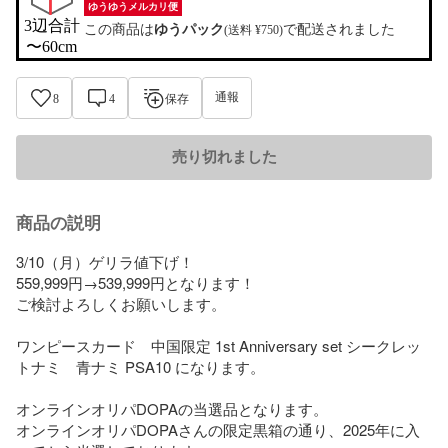
ゆうゆうメルカリ便
3辺合計

この商品は
ゆうパック
で配送されました
(送料 ¥750)
〜60cm
通報
8
4
保存
売り切れました
商品の説明
3/10（月）ゲリラ値下げ！

559,999円→539,999円となります！

ご検討よろしくお願いします。

ワンピースカード　中国限定 1st Anniversary set シークレッ
トナミ　青ナミ PSA10 になります。

オンラインオリパDOPAの当選品となります。

オンラインオリパDOPAさんの限定黒箱の通り、2025年に入