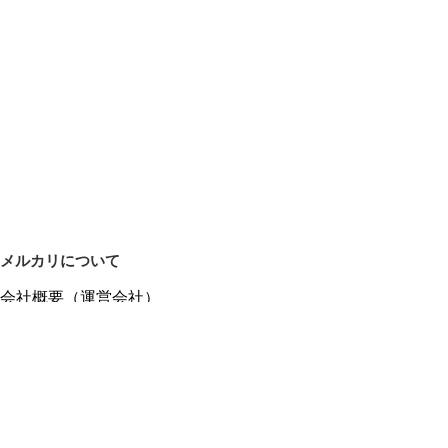
メルカリについて
会社概要（運営会社）
採用情報
プレスリリース
公式ブログ
プレスキット
メルカリUS
メルカリShops
m department（エムデパ）