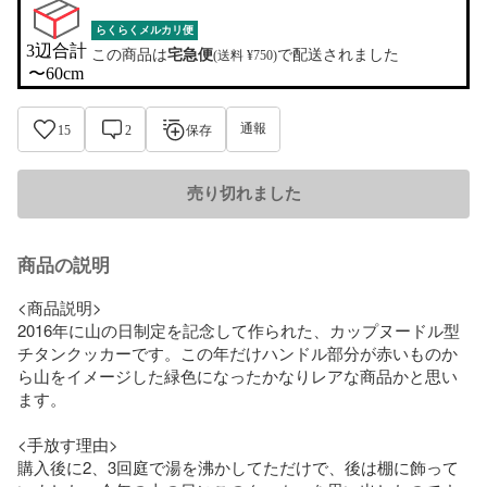
らくらくメルカリ便
3辺合計

この商品は
宅急便
で配送されました
(送料 ¥750)
〜60cm
通報
15
2
保存
売り切れました
商品の説明
<商品説明>

2016年に山の日制定を記念して作られた、カップヌードル型
チタンクッカーです。この年だけハンドル部分が赤いものか
ら山をイメージした緑色になったかなりレアな商品かと思い
ます。

<手放す理由>

購入後に2、3回庭で湯を沸かしてただけで、後は棚に飾って