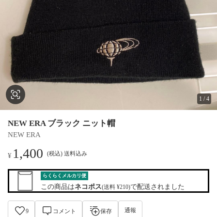
1
/
4
NEW ERA ブラック ニット帽
NEW ERA
1,400
(税込) 送料込み
¥
らくらくメルカリ便
この商品は
ネコポス
で配送されました
(送料 ¥210)
通報
9
コメント
保存