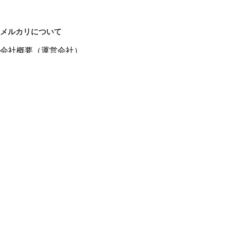
メルカリについて
会社概要（運営会社）
採用情報
プレスリリース
公式ブログ
プレスキット
メルカリUS
メルカリShops
m department（エムデパ）
ヘルプ
ヘルプセンター（ガイド・お問い合わせ）
メルカリShopsでショップを開設する
メルカリShops ショップ管理画面にログイン
メルカリShops出店者向けガイド
お問い合わせ一覧
フリーワードから商品をさがす
プライバシーと利用規約