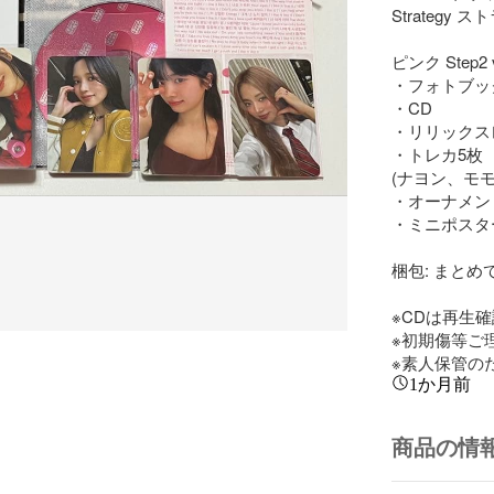
Strategy ス
ピンク Step2 ve
・フォトブック
・CD

・リリックス
・トレカ5枚

(ナヨン、モモ
・オーナメント
・ミニポスター
梱包: まとめ
※CDは再生確
※初期傷等ご
※素人保管の
1か月前
商品の情