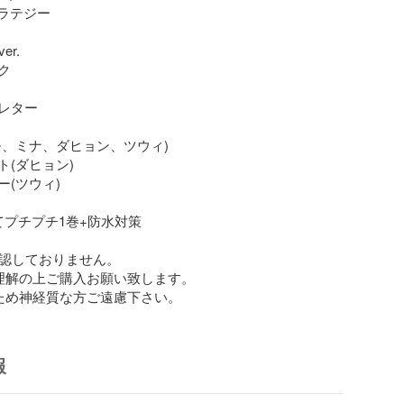
トラテジー

r. 



レター

、ミナ、ダヒョン、ツウィ)

(ダヒョン)

(ツウィ)

てプチプチ1巻+防水対策

認しておりません。

理解の上ご購入お願い致します。

ため神経質な方ご遠慮下さい。
報