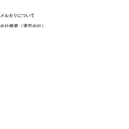
メルカリについて
会社概要（運営会社）
採用情報
プレスリリース
公式ブログ
プレスキット
メルカリUS
メルカリShops
m department（エムデパ）
ヘルプ
ヘルプセンター（ガイド・お問い合わせ）
メルカリShopsでショップを開設する
メルカリShops ショップ管理画面にログイン
メルカリShops出店者向けガイド
お問い合わせ一覧
フリーワードから商品をさがす
プライバシーと利用規約