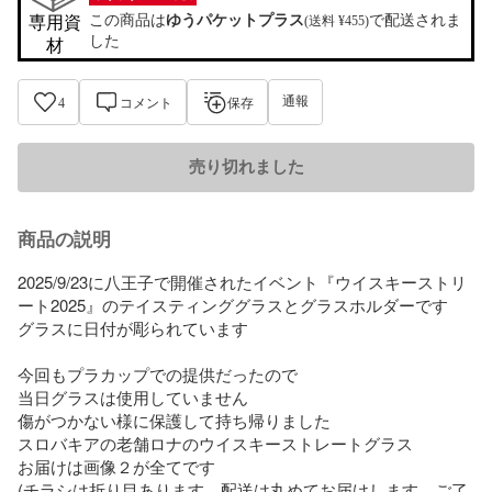
この商品は
ゆうパケットプラス
で配送されま
専用資
(送料 ¥455)
した
材
通報
4
コメント
保存
売り切れました
商品の説明
2025/9/23に八王子で開催されたイベント『ウイスキーストリ
ート2025』のテイスティンググラスとグラスホルダーです

グラスに日付が彫られています

今回もプラカップでの提供だったので

当日グラスは使用していません

傷がつかない様に保護して持ち帰りました

スロバキアの老舗ロナのウイスキーストレートグラス

お届けは画像２が全てです

(チラシは折り目あります。配送は丸めてお届けします。ご了