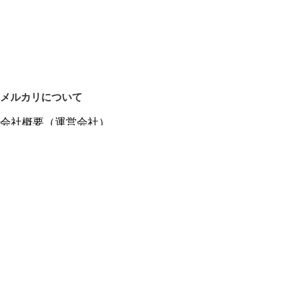
メルカリについて
会社概要（運営会社）
採用情報
プレスリリース
公式ブログ
プレスキット
メルカリUS
メルカリShops
m department（エムデパ）
ヘルプ
ヘルプセンター（ガイド・お問い合わせ）
メルカリShopsでショップを開設する
メルカリShops ショップ管理画面にログイン
メルカリShops出店者向けガイド