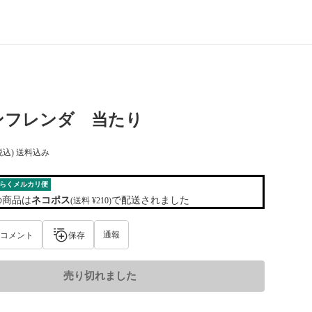
ンフレンダ 当たり
税込) 送料込み
らくメルカリ便
の商品は
ネコポス
で配送されました
(送料 ¥210)
通報
コメント
保存
売り切れました