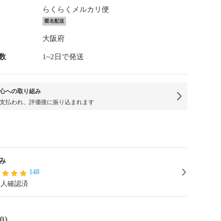
らくらくメルカリ便
匿名配送
大阪府
数
1~2日で発送
心への取り組み
支払われ、評価後に振り込まれます
み
148
本人確認済
0)