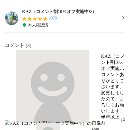
KAZ（コメント割10%オフ実施中✨）
2376
本人確認済
コメント (3)
KAZ（コメ
ント割10%
オフ実施中
✨）
コメントあ
りがとうご
ざいます。

変更しまし
たので、よ
ろしくお願
いします。
半年以上
報告する
前
sora