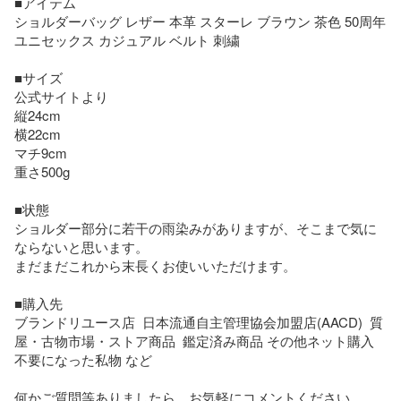
■アイテム

ショルダーバッグ レザー 本革 スターレ ブラウン 茶色 50周年 
ユニセックス カジュアル ベルト 刺繍

■サイズ

公式サイトより

縦24cm

横22cm

マチ9cm

重さ500g

■状態

ショルダー部分に若干の雨染みがありますが、そこまで気に
ならないと思います。

まだまだこれから末長くお使いいただけます。

■購入先 

ブランドリユース店  日本流通自主管理協会加盟店(AACD)  質
屋・古物市場・ストア商品  鑑定済み商品 その他ネット購入 
不要になった私物 など 

何かご質問等ありましたら、お気軽にコメントください。
