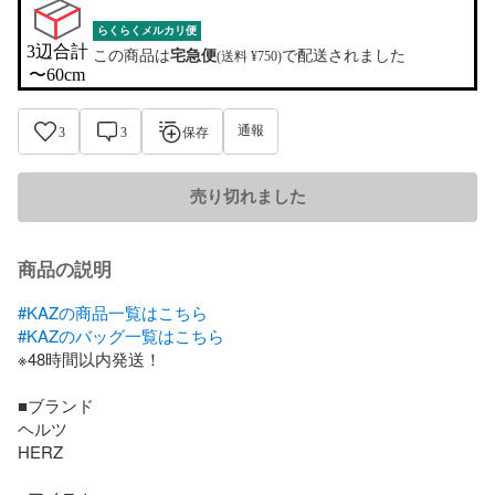
らくらくメルカリ便
3辺合計

この商品は
宅急便
で配送されました
(送料 ¥750)
〜60cm
通報
3
3
保存
売り切れました
商品の説明
#KAZの商品一覧はこちら
#KAZのバッグ一覧はこちら
※48時間以内発送！

■ブランド

ヘルツ

HERZ
