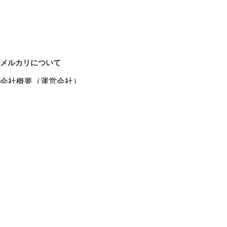
メルカリについて
会社概要（運営会社）
採用情報
プレスリリース
公式ブログ
プレスキット
メルカリUS
メルカリShops
m department（エムデパ）
ヘルプ
ヘルプセンター（ガイド・お問い合わせ）
メルカリShopsでショップを開設する
メルカリShops ショップ管理画面にログイン
メルカリShops出店者向けガイド