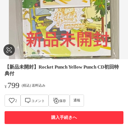
【新品未開封】Rocket Punch Yellow Punch CD初回特
典付
799
(税込) 送料込み
¥
通報
2
コメント
保存
購入手続きへ