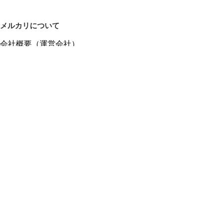
メルカリについて
会社概要（運営会社）
採用情報
プレスリリース
公式ブログ
プレスキット
メルカリUS
メルカリShops
m department（エムデパ）
ヘルプ
ヘルプセンター（ガイド・お問い合わせ）
メルカリShopsでショップを開設する
メルカリShops ショップ管理画面にログイン
メルカリShops出店者向けガイド
お問い合わせ一覧
フリーワードから商品をさがす
プライバシーと利用規約