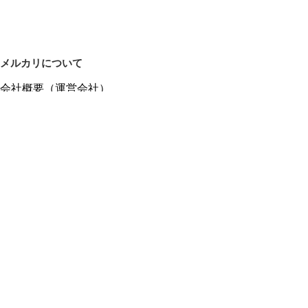
メルカリについて
会社概要（運営会社）
採用情報
プレスリリース
公式ブログ
プレスキット
メルカリUS
メルカリShops
m department（エムデパ）
ヘルプ
ヘルプセンター（ガイド・お問い合わせ）
メルカリShopsでショップを開設する
メルカリShops ショップ管理画面にログイン
メルカリShops出店者向けガイド
お問い合わせ一覧
フリーワードから商品をさがす