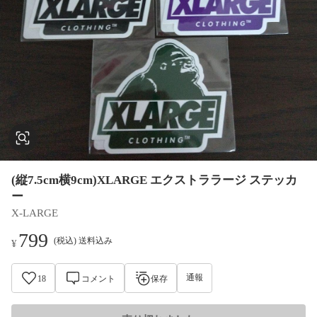
(縦7.5cm横9cm)XLARGE エクストララージ ステッカ
ー
X-LARGE
799
(税込) 送料込み
¥
通報
18
コメント
保存