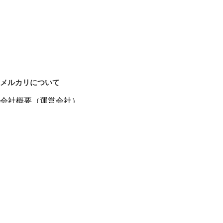
メルカリについて
会社概要（運営会社）
採用情報
プレスリリース
公式ブログ
プレスキット
メルカリUS
メルカリShops
m department（エムデパ）
ヘルプ
ヘルプセンター（ガイド・お問い合わせ）
メルカリShopsでショップを開設する