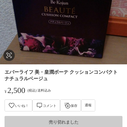
エバーライフ 美・皇潤ボーテ クッションコンパクト
ナチュラルベージュ
2,500
(税込) 送料込み
¥
通報
いいね！
コメント
保存
売り切れました