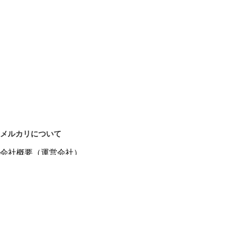
メルカリについて
会社概要（運営会社）
採用情報
プレスリリース
公式ブログ
プレスキット
メルカリUS
メルカリShops
m department（エムデパ）