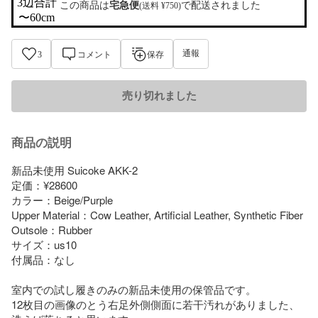
3辺合計

この商品は
宅急便
で配送されました
(送料 ¥750)
〜60cm
通報
3
コメント
保存
売り切れました
商品の説明
新品未使用 Suicoke AKK-2

定価：¥28600

カラー：Beige/Purple

Upper Material：Cow Leather, Artificial Leather, Synthetic Fiber

Outsole：Rubber

サイズ：us10

付属品：なし

室内での試し履きのみの新品未使用の保管品です。

12枚目の画像のとう右足外側側面に若干汚れがありました、