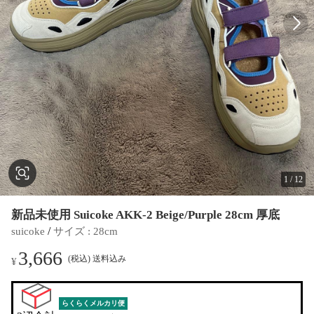
1
/
12
新品未使用 Suicoke AKK-2 Beige/Purple 28cm 厚底
 / 
suicoke
サイズ
 : 
28cm
3,666
(税込) 送料込み
¥
らくらくメルカリ便