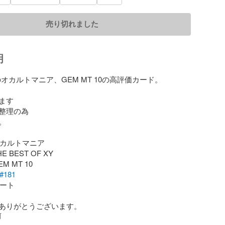
売り切れました
明
オカルトマニア、GEM MT 10の高評価カード。

す

整理の為



オカルトマニア

E BEST OF XY

M MT 10

#181
ート

ありがとうございます。
前