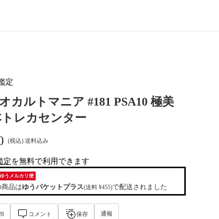
鑑定
オカルトマニア #181 PSA10 極美
本トレカセンター
0
(税込) 送料込み
鑑定
を
無料
で利用できます
al-tag
ゆうメルカリ便
の商品は
ゆうパケットプラス
で配送されました
(送料 ¥455)
通報
28
コメント
保存