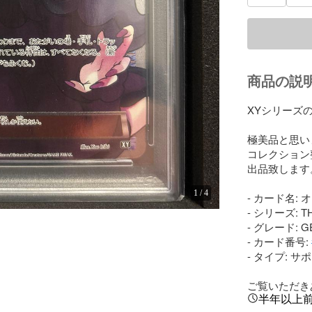
商品の説
XYシリーズの
極美品と思いま
コレクション
出品致します。
1
/
4
- カード名: 
- シリーズ: TH
- グレード: GE
- カード番号: 
- タイプ: サポ
ご覧いただき
半年以上