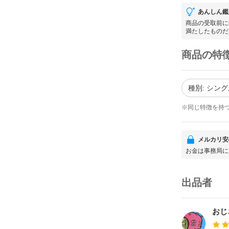
あんしん鑑
商品の受取前に
満たしたものだ
商品の特
種別: シング
※同じ特徴を持
メルカリ安
お金は事務局に
出品者
おじ