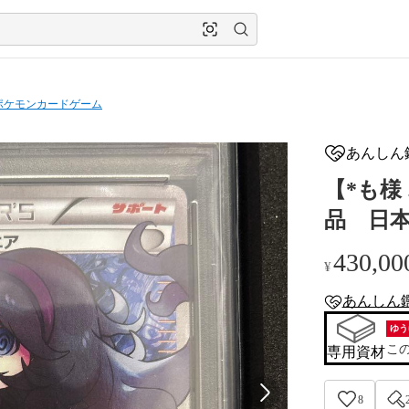
ポケモンカードゲーム
あんしん
【*も様 
品 日
430,00
¥
あんしん
anshin-apprais
ゆう
こ
専用資材
8