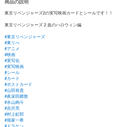
商品の説明
東京リベンジャーズ2の実写映画カードとシールです！！

東京リベンジャーズ 2 血のハロウィン編

#東京リベンジャーズ
#東リべ
#アニメ
#映画
#実写化
#実写映画
#シール
#カード
#ポストカード
#山田裕貴
#眞栄田郷敦
#永山絢斗
#吉沢亮
#村上虹郎
#堀家一希
#ドラケン