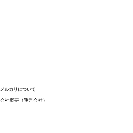
メルカリについて
会社概要（運営会社）
採用情報
プレスリリース
公式ブログ
プレスキット
メルカリUS