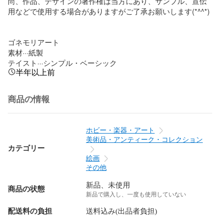
尚、作品、デザインの著作権は当方にあり、サンプル、宣伝
用などで使用する場合がありますがご了承お願いします(*^^*)

ゴネモリアート

素材···紙製

テイスト···シンプル・ベーシック
半年以上前
商品の情報
ホビー・楽器・アート
美術品・アンティーク・コレクション
カテゴリー
絵画
その他
新品、未使用
商品の状態
新品で購入し、一度も使用していない
配送料の負担
送料込み(出品者負担)