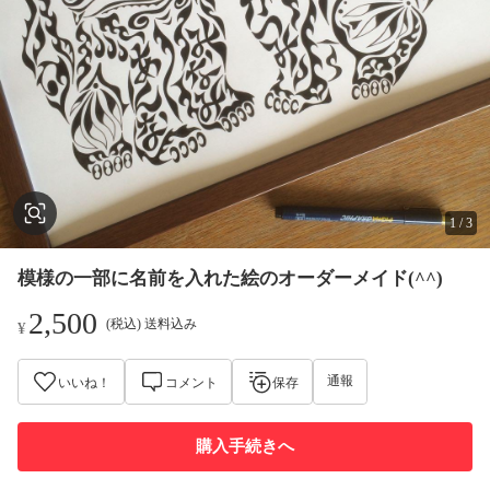
1
/
3
模様の一部に名前を入れた絵のオーダーメイド(^^)
2,500
(税込) 送料込み
¥
通報
いいね！
コメント
保存
購入手続きへ