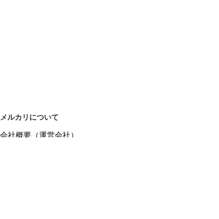
メルカリについて
会社概要（運営会社）
採用情報
プレスリリース
公式ブログ
プレスキット
メルカリUS
メルカリShops
m department（エムデパ）
ヘルプ