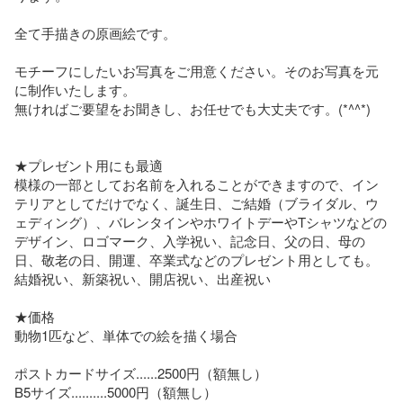
全て手描きの原画絵です。

モチーフにしたいお写真をご用意ください。そのお写真を元
に制作いたします。

無ければご要望をお聞きし、お任せでも大丈夫です。(*^^*)

★プレゼント用にも最適

模様の一部としてお名前を入れることができますので、イン
テリアとしてだけでなく、誕生日、ご結婚（ブライダル、ウ
ェディング）、バレンタインやホワイトデーやTシャツなどの
デザイン、ロゴマーク、入学祝い、記念日、父の日、母の
日、敬老の日、開運、卒業式などのプレゼント用としても。

結婚祝い、新築祝い、開店祝い、出産祝い

★価格

動物1匹など、単体での絵を描く場合

ポストカードサイズ......2500円（額無し）

B5サイズ..........5000円（額無し）
