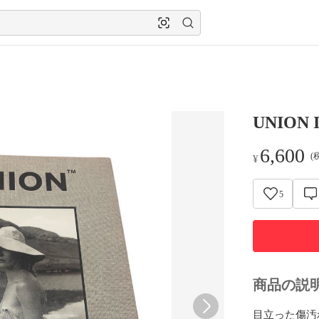
UNION I
6,600
(
¥
5
商品の説
目立った傷汚