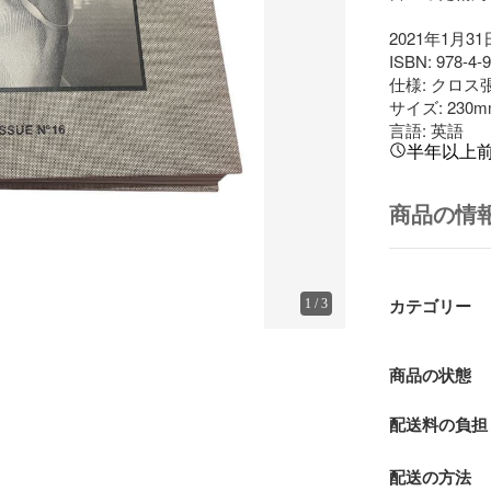
2021年1月31
ISBN: 978-4-9
仕様: クロス
サイズ: 230mm
言語: 英語
半年以上
商品の情
1
/
3
カテゴリー
商品の状態
配送料の負担
配送の方法