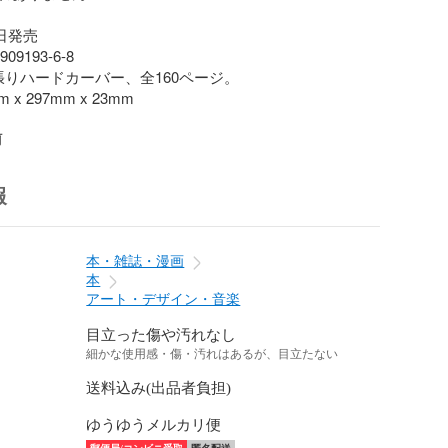
日発売

909193-6-8

張りハードカーバー、全160ページ。

 x 297mm x 23mm

前
報
本・雑誌・漫画
本
アート・デザイン・音楽
目立った傷や汚れなし
細かな使用感・傷・汚れはあるが、目立たない
送料込み(出品者負担)
ゆうゆうメルカリ便