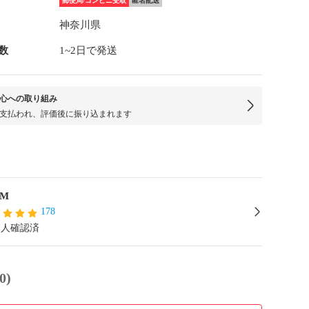
郵便局/コンビニ受取
匿名配送
神奈川県
数
1~2日で発送
心への取り組み
支払われ、評価後に振り込まれます
CM
178
本人確認済
0)