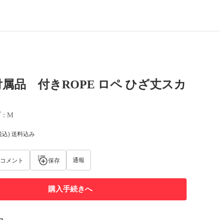
属品 付きROPE ロペ ひざ丈スカ
ズ
 : 
M
税込) 送料込み
通報
コメント
保存
購入手続きへ