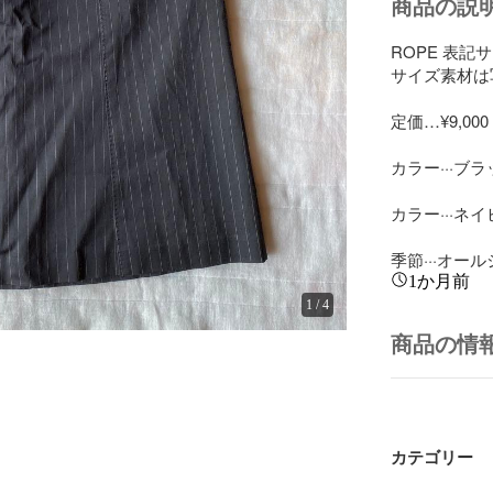
商品の説
ROPE 表記サイ
サイズ素材は
定価…¥9,000

カラー···ブラ
カラー···ネイ
季節···オー
1か月前
1
/
4
商品の情
カテゴリー