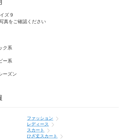
明
ズ 9

写真をご確認ください

ック系

ビー系

ルシーズン
報
ファッション
レディース
スカート
ひざ丈スカート