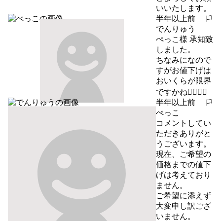
いいたします。
半年以上前
報告する
でんりゅう
ぺっこ様 承知致
しました。

ちなみになので
すがお値下げは
おいくらが限界
ですかね🙇‍♂️🙇‍♂️
半年以上前
報告する
ぺっこ
コメントしてい
ただきありがと
うございます。

現在、ご希望の
価格までの値下
げは考えており
ません。

ご希望に添えず
大変申し訳ござ
いません。
