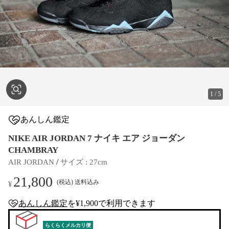
1
/
5
あんしん鑑定
NIKE AIR JORDAN 7 ナイキ エア ジョーダン
CHAMBRAY
 / 
AIR JORDAN
サイズ
 : 
27cm
21,800
(税込) 送料込み
¥
あんしん鑑定
を¥1,900で利用できます
anshin-appraisal-tag
らくらくメルカリ便