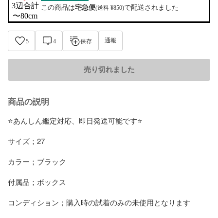
3辺合計

この商品は
宅急便
で配送されました
(送料 ¥850)
〜80cm
通報
5
4
保存
売り切れました
商品の説明
⭐️あんしん鑑定対応、即日発送可能です⭐️

サイズ；27

カラー；ブラック

付属品；ボックス

コンディション；購入時の試着のみの未使用となります
