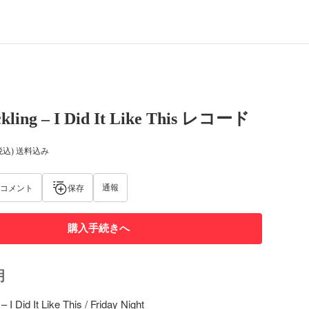
kling – I Did It Like This レコード
税込) 送料込み
通報
コメント
保存
購入手続きへ
明
 I Did It Like This / Friday Night
