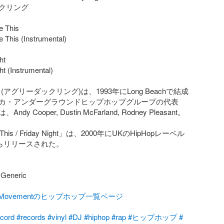
クリング

e This

ke This (Instrumental)

t

t (Instrumental)

ling (アグリーダックリング)は、1993年にLong Beachで結成
カ・アンダーグラウンドヒップホップグループの代表
y Cooper, Dustin McFarland, Rodney Pleasant。

ike This / Friday Night」は、2000年にUKのHipHopレーベル
cからリリースされた。

neric

talMovementのヒップホップ一覧ページ
ecord
#records
#vinyl
#DJ
#hiphop
#rap
#ヒップホップ
#