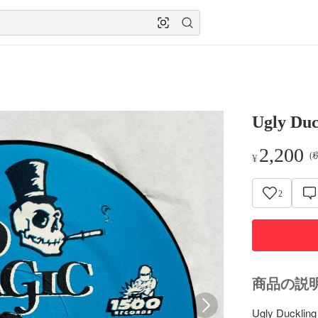
Ugly Duc
2,200
(
¥
2
商品の説
Ugly Duckling –