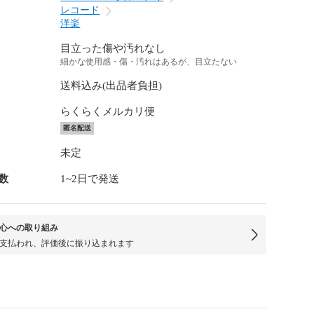
レコード
洋楽
目立った傷や汚れなし
細かな使用感・傷・汚れはあるが、目立たない
送料込み(出品者負担)
らくらくメルカリ便
匿名配送
未定
数
1~2日で発送
心への取り組み
支払われ、評価後に振り込まれます