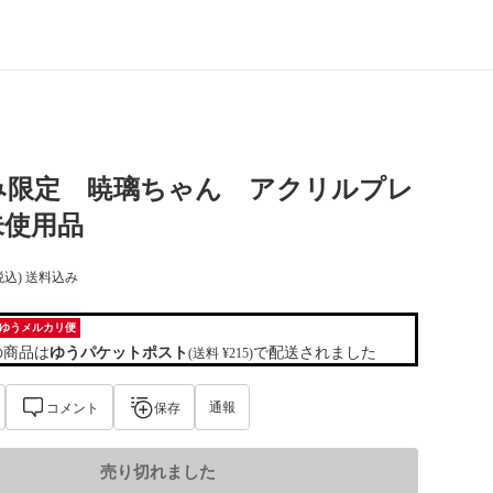
み限定 暁璃ちゃん アクリルプレ
未使用品
税込) 送料込み
ゆうメルカリ便
の商品は
ゆうパケットポスト
で配送されました
(送料 ¥215)
通報
コメント
保存
売り切れました