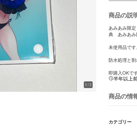
商品の説
あみあみ限定　
典　あみあみ
未使用品です。
防水処理と割
即購入OKで
半年以上
1
/
2
商品の情
カテゴリー