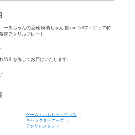
明
一夜ちゃんの受難 暁璃ちゃん 艶ver. 1/6フィギュア特
限定アクリルプレート



れ防止を施してお届けいたします。

す。
前
報
ゲーム・おもちゃ・グッズ
キャラクターグッズ
アクリルスタンド