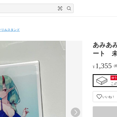
クリルスタンド
あみあ
ート 
1,355
(
¥
ゆう
こ
いいね！