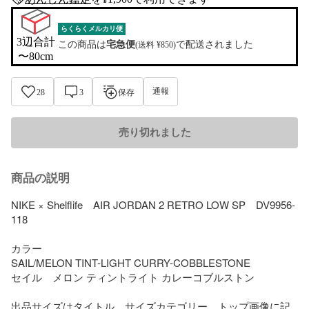
anshin-appraisal-tag
らくらくメルカリ便
3辺合計

この商品は
宅急便
で配送されました
(送料 ¥850)
〜80cm
通報
28
3
保存
売り切れました
商品の説明
NIKE × Shelflife　AIR JORDAN 2 RETRO LOW SP　DV9956-
118

カラー　

SAIL/MELON TINT-LIGHT CURRY-COBBLESTONE　

セイル　メロン ティントライト カレーコブルストン

出品サイズはタイトル、サイズカテゴリー、トップ画像に記