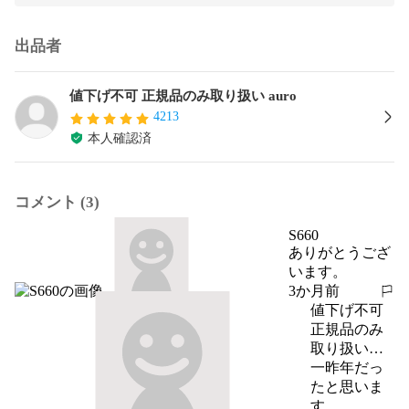
出品者
値下げ不可 正規品のみ取り扱い auro
4213
本人確認済
コメント (3)
S660
ありがとうござ
います。
3か月前
報告する
値下げ不可
正規品のみ
取り扱い
auro
一昨年だっ
たと思いま
す。