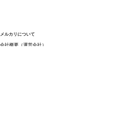
メルカリについて
会社概要（運営会社）
採用情報
プレスリリース
公式ブログ
プレスキット
メルカリUS
メルカリShops
m department（エムデパ）
ヘルプ
ヘルプセンター（ガイド・お問い合わせ）
メルカリShopsでショップを開設する
メルカリShops ショップ管理画面にログイン
メルカリShops出店者向けガイド
お問い合わせ一覧