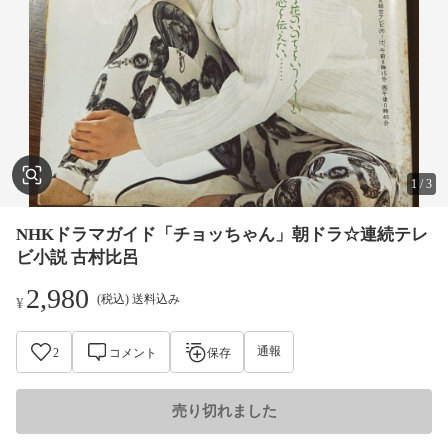
1
/
3
NHKドラマガイド「チョッちゃん」朝ドラ☆連続テレ
ビ小説 古村比呂
2,980
(税込) 送料込み
¥
通報
2
コメント
保存
売り切れました