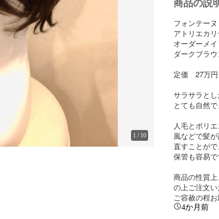
商品の説
フォンテーヌ　
アトリエカリ
オーダーメイ
ダークブラウン
定価　27万円

サラサラとし
とても自然で
人毛とポリエ
風などで髪が
1
/
10
直すことがで
保管も容易です
商品の性質上
の上ご注文い
ご容赦の程お
4か月前