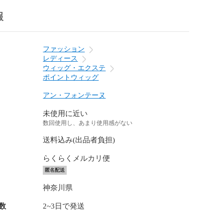
報
ファッション
レディース
ウィッグ・エクステ
ポイントウィッグ
アン・フォンテーヌ
未使用に近い
数回使用し、あまり使用感がない
送料込み(出品者負担)
らくらくメルカリ便
匿名配送
神奈川県
数
2~3日で発送