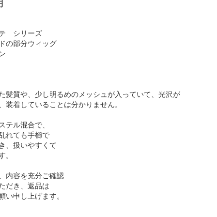
明


テ　シリーズ

ドの部分ウィッグ



た髪質や、少し明るめのメッシュが入っていて、光沢が
、装着していることは分かりません。

ステル混合で、

乱れても手櫛で

き、扱いやすくて

。

、内容を充分ご確認

ただき、返品は

願い申し上げます。