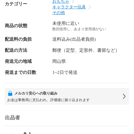
おもちゃ
カテゴリー
キャラクター玩具
その他
未使用に近い
商品の状態
数回使用し、あまり使用感がない
配送料の負担
送料込み(出品者負担)
配送の方法
郵便（定型、定形外、書留など）
発送元の地域
岡山県
発送までの日数
1~2日で発送
メルカリ安心への取り組み
お金は事務局に支払われ、評価後に振り込まれます
出品者
きよ