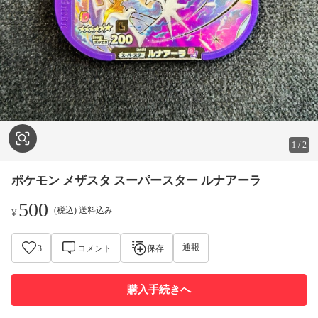
1
/
2
ポケモン メザスタ スーパースター ルナアーラ
500
(税込) 送料込み
¥
通報
3
コメント
保存
購入手続きへ